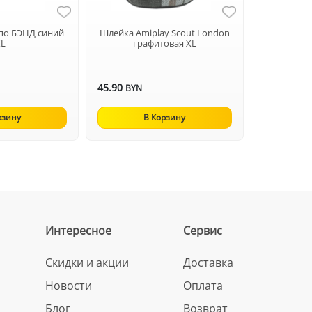
по БЭНД синий
Шлейка Amiplay Scout London
XL
графитовая XL
45.90
BYN
рзину
В Корзину
Интересное
Сервис
Скидки и акции
Доставка
Новости
Оплата
Блог
Возврат