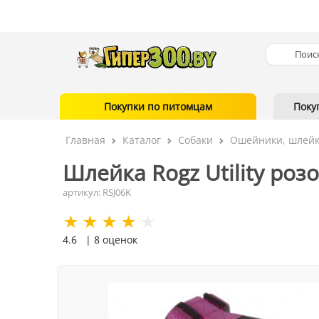
Покупки по питомцам
Поку
Главная
Каталог
Собаки
Ошейники, шлейк
Шлейка Rogz Utility розо
артикул: RSJ06K
4.6
| 8 оценок