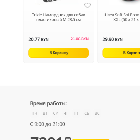
Trixie Намордник для собак
Шлея Soft Soi Роз
пластиковый M 23,5 см
XXL (50 х 21 х
20.77
21.00 BYN
29.90
BYN
BYN
В Корзину
В Корзин
Время работы:
ПН
ВТ
СР
ЧТ
ПТ
СБ
ВС
С 9:00 до 21:00