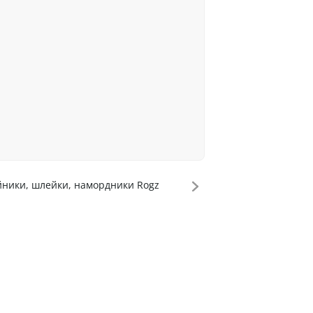
ники, шлейки, намордники Rogz
Ошейники, шлейки,