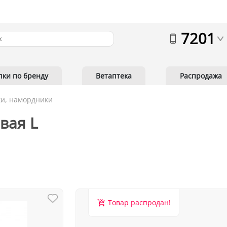
7201
пки по бренду
Ветаптека
Распродажа
и, намордники
вая L
Товар распродан!