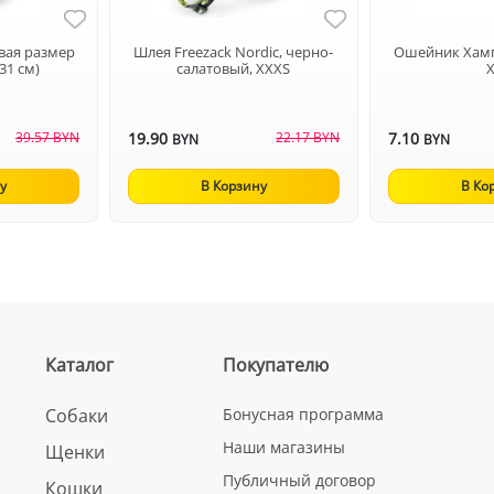
овая размер
Шлея Freezack Nordic, черно-
Ошейник Хам
 31 см)
салатовый, XXXS
39.57 BYN
19.90
22.17 BYN
7.10
BYN
BYN
у
В Корзину
В Ко
Каталог
Покупателю
Собаки
Бонусная программа
Наши магазины
Щенки
Публичный договор
Кошки