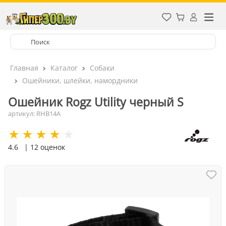
Главная
Каталог
Собаки
Ошейники, шлейки, намордники
Ошейник Rogz Utility черный S
артикул: RHB14A
4.6
| 12 оценок