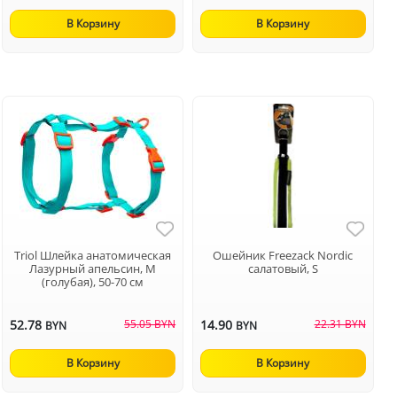
В Корзину
В Корзину
Triol Шлейка анатомическая
Ошейник Freezack Nordic
Лазурный апельсин, M
салатовый, S
(голубая), 50-70 см
52.78
55.05 BYN
14.90
22.31 BYN
BYN
BYN
В Корзину
В Корзину