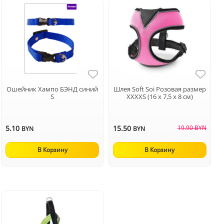
Ошейник Хампо БЭНД синий
Шлея Soft Soi Розовая размер
S
XXXXS (16 х 7,5 х 8 см)
5.10
15.50
19.90 BYN
BYN
BYN
В Корзину
В Корзину