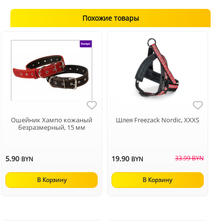
Похожие товары
Ошейник Хампо кожаный
Шлея Freezack Nordic, XXXS
безразмерный, 15 мм
5.90
19.90
33.99 BYN
BYN
BYN
В Корзину
В Корзину