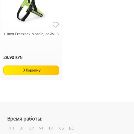
Шлея Freezack Nordic, лайм, S
29.90
BYN
В Корзину
Время работы:
ПН
ВТ
СР
ЧТ
ПТ
СБ
ВС