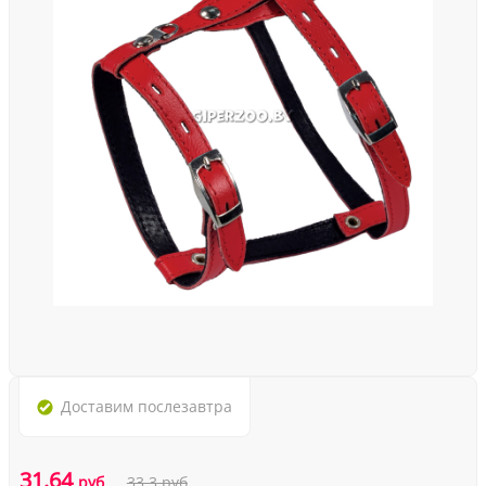
Доставим
послезавтра
31.64
руб
33.3
руб