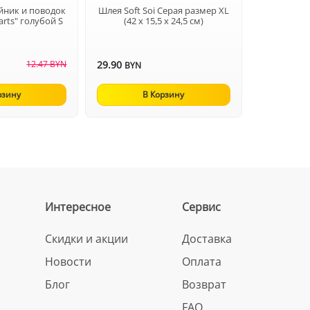
йник и поводок
Шлея Soft Soi Серая размер XL
earts" голубой S
(42 х 15,5 х 24,5 см)
12.47 BYN
29.90
BYN
рзину
В Корзину
Интересное
Сервис
Скидки и акции
Доставка
Новости
Оплата
Блог
Возврат
FAQ