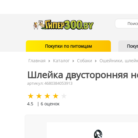
Покупки по питомцам
Поку
Главная
Каталог
Собаки
Ошейники, шлейк
Шлейка двусторонняя не
артикул: 4680384053913
4.5
| 6 оценок