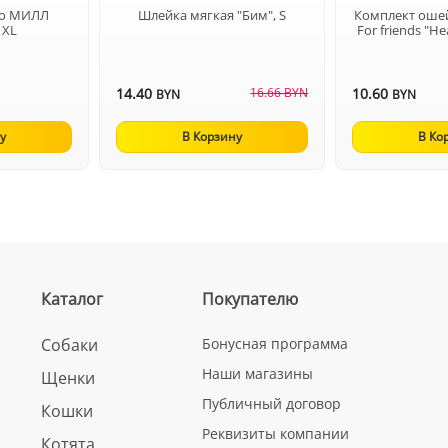
по МИЛЛ
Шлейка мягкая "Бим", S
Комплект оше
 XL
For friends "H
14.40
16.66 BYN
10.60
BYN
BYN
у
В Корзину
В Ко
Каталог
Покупателю
Собаки
Бонусная программа
Наши магазины
Щенки
Публичный договор
Кошки
Реквизиты компании
Котята