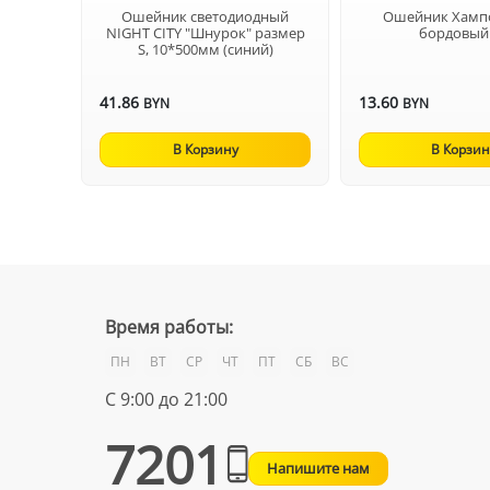
Ошейник светодиодный
Ошейник Хам
NIGHT CITY "Шнурок" размер
бордовый
S, 10*500мм (синий)
41.86
13.60
BYN
BYN
В Корзину
В Корзин
Время работы:
ПН
ВТ
СР
ЧТ
ПТ
СБ
ВС
С 9:00 до 21:00
7201
Напишите нам