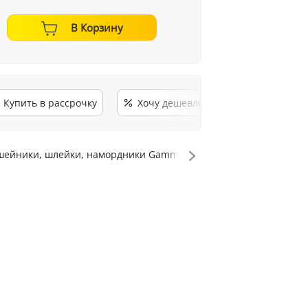
В Корзину
Купить в рассрочку
Хочу дешевле
ейники, шлейки, намордники Gamma
Ошейники, шл