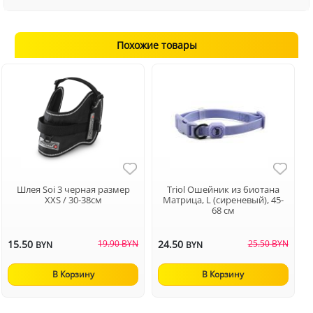
Похожие товары
Шлея Soi 3 черная размер
Triol Ошейник из биотана
XXS / 30-38см
Матрица, L (сиреневый), 45-
68 см
15.50
19.90 BYN
24.50
25.50 BYN
BYN
BYN
В Корзину
В Корзину