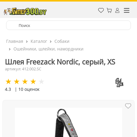
Главная
Каталог
Собаки
Ошейники, шлейки, намордники
Шлея Freezack Nordic, серый, XS
артикул: 412.002.SC
4.3
| 10 оценок