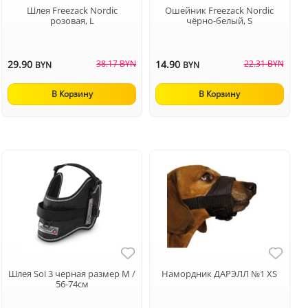
Шлея Freezack Nordic
Ошейник Freezack Nordic
розовая, L
чёрно-белый, S
29.90
38.17 BYN
14.90
22.31 BYN
BYN
BYN
В Корзину
В Корзину
Шлея Soi 3 черная размер М /
Намордник ДАРЭЛЛ №1 XS
56-74см