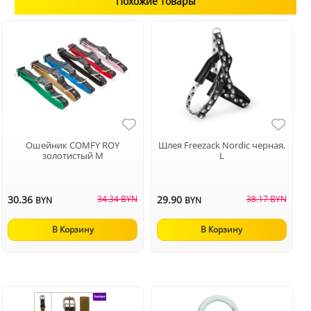
Похожие товары
Ошейник COMFY ROY
Шлея Freezack Nordic черная,
золотистый M
L
30.36
34.34 BYN
29.90
38.17 BYN
BYN
BYN
В Корзину
В Корзину