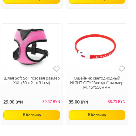
Шлея Soft Soi Розовая размер
Ошейник светодиодный
XXL (50 х 21 х 31 см)
NIGHT CITY "Звезды" размер
M, 15*550ммм
29.90
39.57 BYN
35.00
38.75 BYN
BYN
BYN
В Корзину
В Корзину