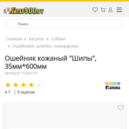
Главная
Каталог
Собаки
Ошейники, шлейки, намордники
Ошейник кожаный "Шипы",
35мм*600мм
артикул: 11232110
4.7
| 9 оценок