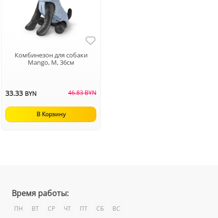
Комбинезон для собаки
Mango, M, 36см
33.33
46.83 BYN
BYN
В Корзину
Время работы:
ПН
ВТ
СР
ЧТ
ПТ
СБ
ВС