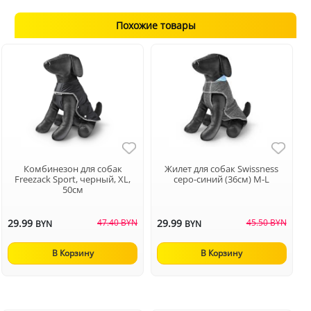
Похожие товары
Комбинезон для собак
Жилет для собак Swissness
Freezack Sport, черный, XL,
серо-синий (36см) M-L
50см
29.99
47.40 BYN
29.99
45.50 BYN
BYN
BYN
В Корзину
В Корзину