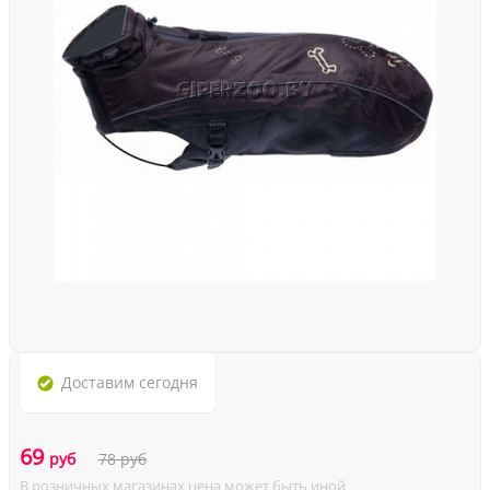
Доставим
сегодня
69
руб
78
руб
В розничных магазинах цена может быть иной