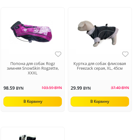
Попона для собак Rogz
Куртка для собак флисовая
зимняя SnowSkin Rogzette,
Freezack серая, XL, 45см
XXXL
98.59
103.59 BYN
29.99
37.40 BYN
BYN
BYN
В Корзину
В Корзину