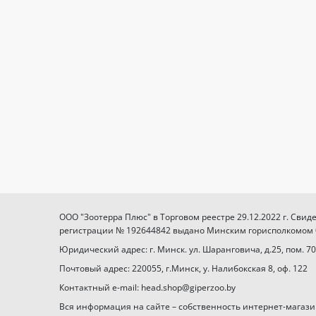
ООО "Зоотерра Плюс" в Торговом реестре 29.12.2022 г. Свид
регистрации № 192644842 выдано Минским горисполкомом 03
Юридический адрес: г. Минск. ул. Шаранговича, д.25, пом. 70
Почтовый адрес: 220055, г.Минск, у. Налибокская 8, оф. 122
Контактный e-mail: head.shop@giperzoo.by
Вся информация на сайте – собственность интернет-магази