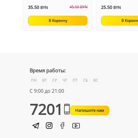
35.50
45.50 BYN
25.50
BYN
BYN
В Корзину
В Корзин
Время работы:
ПН
ВТ
СР
ЧТ
ПТ
СБ
ВС
С 9:00 до 21:00
7201
Напишите нам