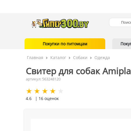
Покупки по питомцам
Поку
Главная
Каталог
Собаки
Одежда
Свитер для собак Amipla
артикул: 563248120
4.6
| 16 оценок