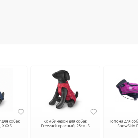
 для собак
Комбинезон для собак
Попона для со
м, XXXS
Freezack красный, 25см, S
SnowSkin R