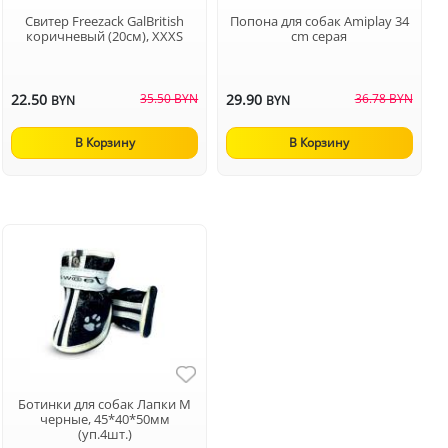
Свитер Freezack GalBritish
Попона для собак Аmiplay 34
коричневый (20см), XXXS
cm серая
22.50
35.50 BYN
29.90
36.78 BYN
BYN
BYN
В Корзину
В Корзину
Ботинки для собак Лапки M
черные, 45*40*50мм
(уп.4шт.)