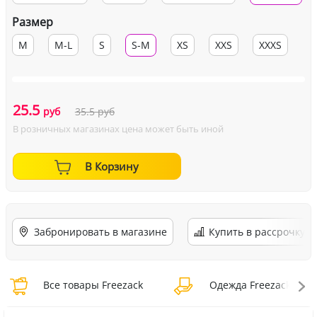
Размер
M
M-L
S
S-M
XS
XXS
XXXS
25.5
руб
35.5
руб
В розничных магазинах цена может быть иной
В Корзину
Забронировать в магазине
Купить в рассрочку
Все товары Freezack
Одежда Freezack