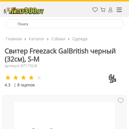
Главная
Каталог
Собаки
Одежда
Свитер Freezack GalBritish черный
(32см), S-M
артикул: 877.732.B
4.3
| 8 оценок