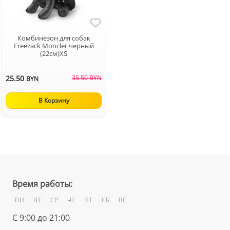
Комбинезон для собак
Freezack Moncler черный
(22см)XS
25.50
35.50 BYN
BYN
В Корзину
Время работы:
ПН
ВТ
СР
ЧТ
ПТ
СБ
ВС
С 9:00 до 21:00