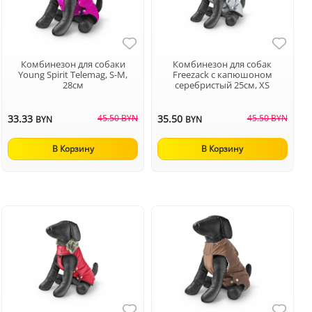
Комбинезон для собаки
Комбинезон для собак
Young Spirit Telemag, S-M,
Freezack с капюшоном
28см
серебристый 25см, ХS
33.33
45.50 BYN
35.50
45.50 BYN
BYN
BYN
В Корзину
В Корзину