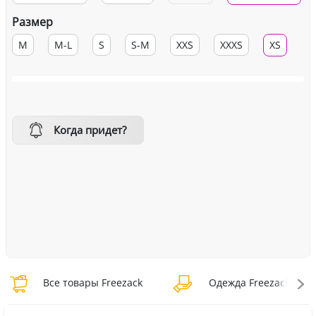
Размер
M
M-L
S
S-M
XXS
XXXS
XS
Когда придет?
Все товары Freezack
Одежда Freezack