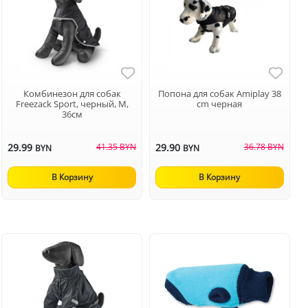
Комбинезон для собак
Попона для собак Аmiplay 38
Freezack Sport, черный, M,
cm черная
36см
29.99
41.35 BYN
29.90
36.78 BYN
BYN
BYN
В Корзину
В Корзину