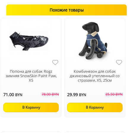
Похожие товары
Попона для собак Rogz
Комбинезон для собак
зимняя SnowSkin Paint Paw,
джинсовый утепленный со
XS
стразами, XS, 25см
71.00
78.00 BYN
29.99
35.50 BYN
BYN
BYN
В Корзину
В Корзину