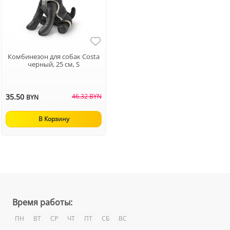
Комбинезон для собак Costa
черный, 25 см, S
35.50
46.32 BYN
BYN
В Корзину
Время работы:
ПН
ВТ
СР
ЧТ
ПТ
СБ
ВС