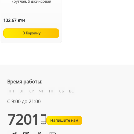
круглая, S джинсовая
132.67
BYN
В Корзину
Время работы:
ПН
ВТ
СР
ЧТ
ПТ
СБ
ВС
С 9:00 до 21:00
7201
Напишите нам