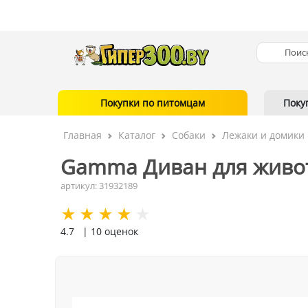
Покупки по питомцам
Поку
Главная
Каталог
Собаки
Лежаки и домики
Gamma Диван для живот
артикул: 31932189
4.7
| 10 оценок