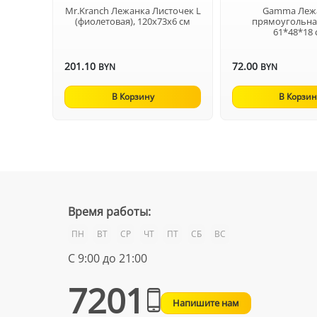
Mr.Kranch Лежанка Листочек L
Gamma Леж
(фиолетовая), 120х73х6 см
прямоугольна
61*48*18 
201.10
72.00
BYN
BYN
В Корзину
В Корзин
Время работы:
ПН
ВТ
СР
ЧТ
ПТ
СБ
ВС
С 9:00 до 21:00
7201
Напишите нам