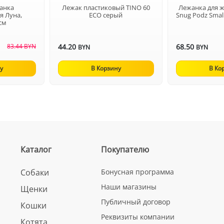
анка
Лежак пластиковый TINO 60
Лежанка для 
я Луна,
ECO серый
Snug Podz Small
см
83.44 BYN
44.20
68.50
BYN
BYN
у
В Корзину
В Ко
Каталог
Покупателю
Собаки
Бонусная программа
Наши магазины
Щенки
Публичный договор
Кошки
Реквизиты компании
Котята