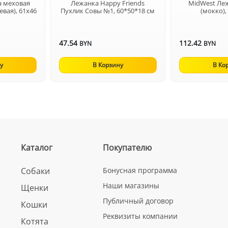
а меховая
Лежанка Happy Friends
MidWest Ле
евая), 61х46
Пухлик Совы №1, 60*50*18 см
(мокко),
47.54
112.42
BYN
BYN
у
В Корзину
В Ко
Каталог
Покупателю
Собаки
Бонусная программа
Наши магазины
Щенки
Публичный договор
Кошки
Реквизиты компании
Котята