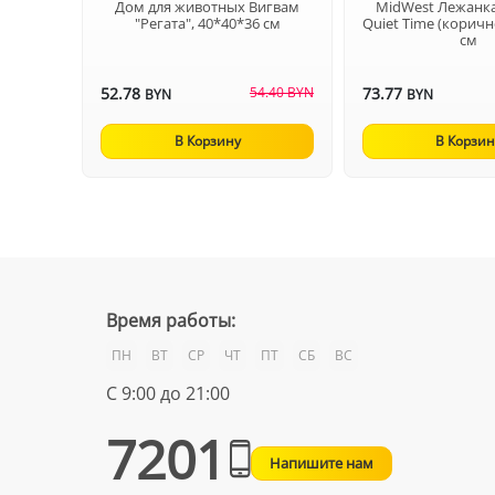
Дом для животных Вигвам
MidWest Лежанк
"Регата", 40*40*36 см
Quiet Time (коричн
см
52.78
54.40 BYN
73.77
BYN
BYN
В Корзину
В Корзин
Время работы:
ПН
ВТ
СР
ЧТ
ПТ
СБ
ВС
С 9:00 до 21:00
7201
Напишите нам