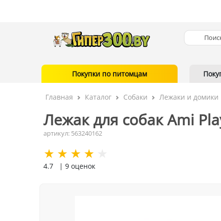
Покупки по питомцам
Поку
Главная
Каталог
Собаки
Лежаки и домики
Лежак для собак Ami Pla
артикул: 563240162
4.7
| 9 оценок