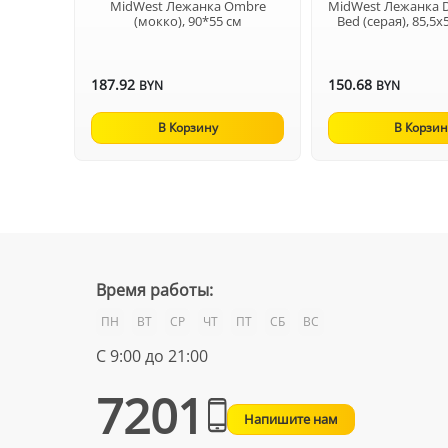
MidWest Лежанка Ombre
MidWest Лежанка 
(мокко), 90*55 см
Bed (серая), 85,5х
187.92
150.68
BYN
BYN
В Корзину
В Корзин
Время работы:
ПН
ВТ
СР
ЧТ
ПТ
СБ
ВС
С 9:00 до 21:00
7201
Напишите нам