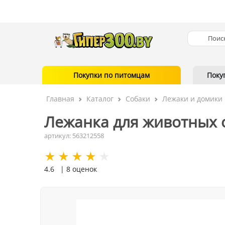
Покупки по питомцам
Поку
Главная
Каталог
Собаки
Лежаки и домики
Лежанка для животных о
артикул: 563212558
4.6
| 8 оценок