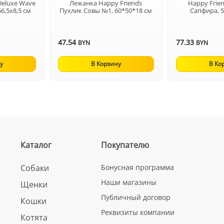
Deluxe Wave
Лежанка Happy Friends
Happy Frie
56,5х8,5 см
Пухлик Совы №1, 60*50*18 см
Сапфира, 
47.54
77.33
BYN
BYN
у
В Корзину
В Ко
Каталог
Покупателю
Собаки
Бонусная программа
Наши магазины
Щенки
Публичный договор
Кошки
Реквизиты компании
Котята