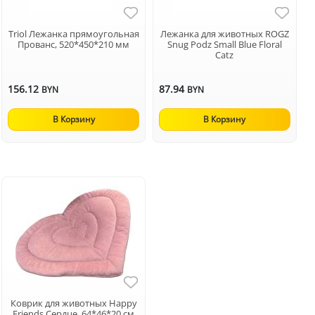
Triol Лежанка прямоугольная
Лежанка для животных ROGZ
Прованс, 520*450*210 мм
Snug Podz Small Blue Floral
Catz
156.12
87.94
BYN
BYN
В Корзину
В Корзину
Коврик для животных Happy
Friends Сердце, 64*46*20 см