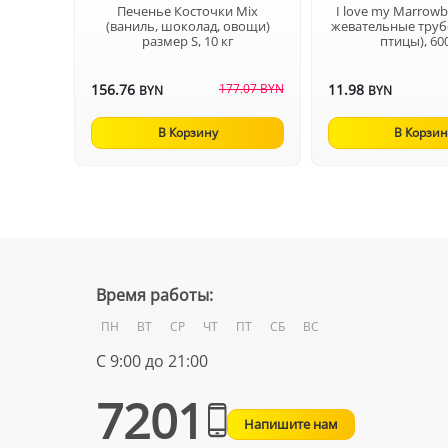
Печенье Косточки Mix
I love my Marrow
(ваниль, шоколад, овощи)
жевательные труб
размер S, 10 кг
птицы), 60
156.76
177.07 BYN
11.98
BYN
BYN
В Корзину
В Корзин
Время работы:
ПН
ВТ
СР
ЧТ
ПТ
СБ
ВС
С 9:00 до 21:00
7201
Напишите нам