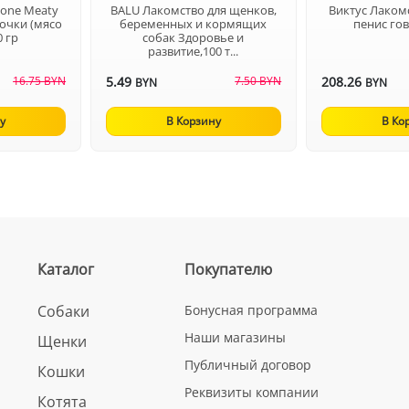
bone Meaty
BALU Лакомство для щенков,
Виктус Лаком
очки (мясо
беременных и кормящих
пенис гов
0 гр
собак Здоровье и
развитие,100 т...
16.75 BYN
5.49
7.50 BYN
208.26
BYN
BYN
у
В Корзину
В Ко
Каталог
Покупателю
Собаки
Бонусная программа
Наши магазины
Щенки
Публичный договор
Кошки
Реквизиты компании
Котята