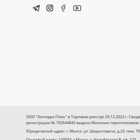
ООО "Зоотерра Плюс" в Торговом реестре 29.12.2022 г. Свид
регистрации № 192644842 выдано Минским горисполкомом 03
Юридический адрес: г. Минск. ул. Шаранговича, д.25, пом. 70
Почтовый адрес: 220055, г.Минск, у. Налибокская 8, оф. 122