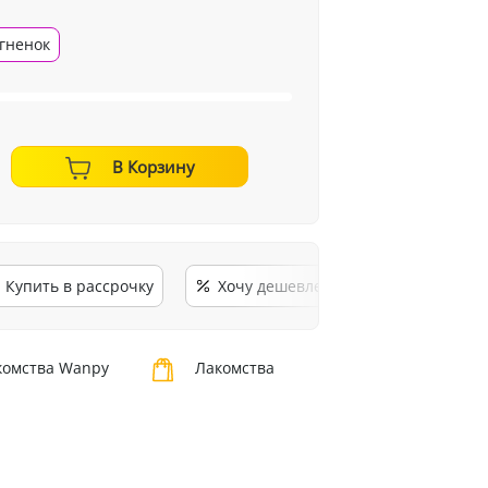
гненок
В Корзину
Купить в рассрочку
Хочу дешевле
омства Wanpy
Лакомства