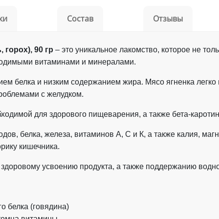
ки
Состав
Отзывы
горох), 90 гр
– это уникальное лакомство, которое не тол
бходимыми витаминами и минералами.
ем белка и низким содержанием жира. Мясо ягненка легко 
роблемами с желудком.
обходимой для здорового пищеварения, а также бета-кароти
ов, белка, железа, витаминов А, С и К, а также калия, маг
орику кишечника.
 здоровому усвоению продукта, а также поддержанию водно
о белка (говядина)
итомца витамины