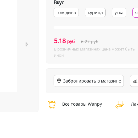
Вкус
говядина
курица
утка
я
5.18
руб
6.27
руб
В розничных магазинах цена может быть
иной
Забронировать в магазине
Все товары Wanpy
Лак