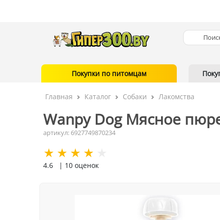
Покупки по питомцам
Поку
Главная
Каталог
Собаки
Лакомства
Wanpy Dog Мясное пюре (
артикул: 6927749870234
4.6
| 10 оценок