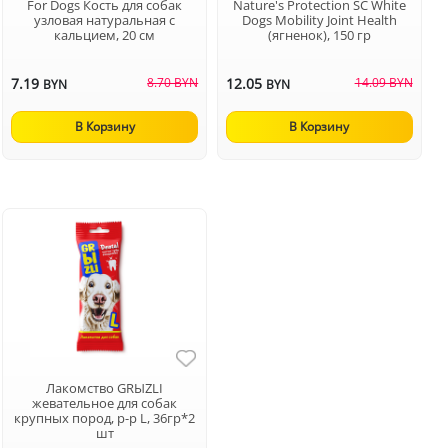
For Dogs Кость для собак
Nature's Protection SC White
узловая натуральная с
Dogs Mobility Joint Health
кальцием, 20 см
(ягненок), 150 гр
7.19
8.70 BYN
12.05
14.09 BYN
BYN
BYN
В Корзину
В Корзину
Лакомство GRЫZLI
жевательное для собак
крупных пород, р-р L, 36гр*2
шт