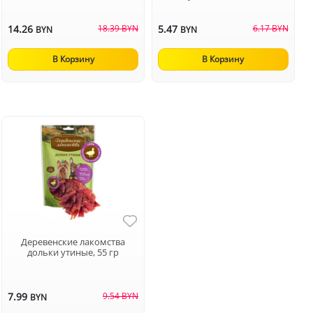
14.26
18.39 BYN
5.47
6.17 BYN
BYN
BYN
В Корзину
В Корзину
Деревенские лакомства
дольки утиные, 55 гр
7.99
9.54 BYN
BYN