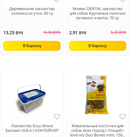
Деревенские лакомства
Мнямс DENTAL лакомство
соломка из утки, 90 гр
для собак Крученые палочки
(ягненок и мята), 70 гр
13.23
16.30 BYN
2.91
5.35 BYN
BYN
BYN
В Корзину
В Корзину
Лакомство Бош Моно
Жевательные косточки для
Бисквит (0,8 кг) КОНТЕЙНЕР
собак всех пород с птицей I
love my Duo Bones mini, 150...