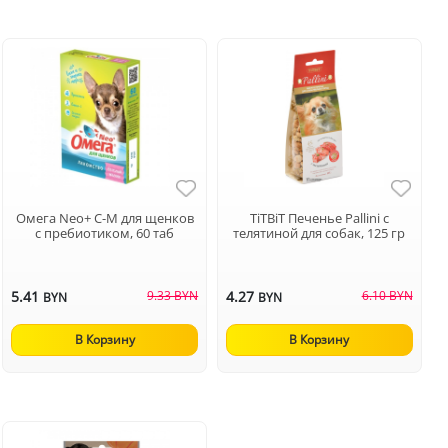
Омега Neo+ С-М для щенков
TiTBiT Печенье Pallini с
с пребиотиком, 60 таб
телятиной для собак, 125 гр
5.41
9.33 BYN
4.27
6.10 BYN
BYN
BYN
В Корзину
В Корзину