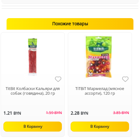
Похожие товары
TitBit Колбаски Кальяри для
TiTBiT Мармелад (мясное
собак (говядина), 20 гр
ассорти), 120 гр
1.21
1.59 BYN
2.28
3.85 BYN
BYN
BYN
В Корзину
В Корзину