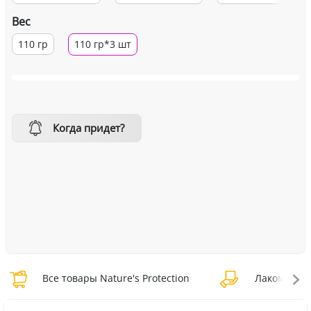
Вес
110 гр
110 гр*3 шт
Когда придет?
Все товары Nature's Protection
Лакомства N