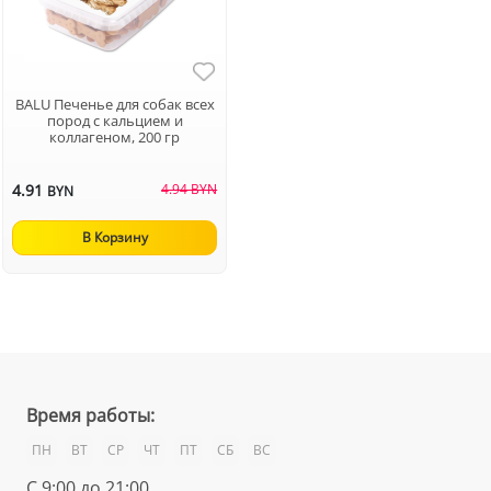
BALU Печенье для собак всех
пород с кальцием и
коллагеном, 200 гр
4.91
4.94 BYN
BYN
В Корзину
Время работы:
ПН
ВТ
СР
ЧТ
ПТ
СБ
ВС
С 9:00 до 21:00