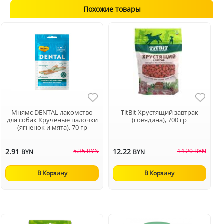
Похожие товары
Мнямс DENTAL лакомство
TitBit Хрустящий завтрак
для собак Крученые палочки
(говядина), 700 гр
(ягненок и мята), 70 гр
2.91
5.35 BYN
12.22
14.20 BYN
BYN
BYN
В Корзину
В Корзину