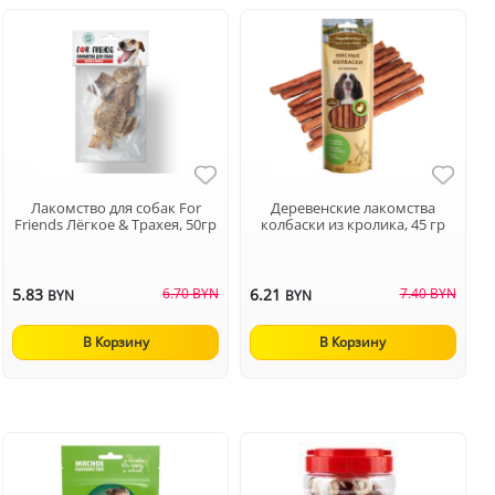
Лакомство для собак For
Деревенские лакомства
Friends Лёгкое & Трахея, 50гр
колбаски из кролика, 45 гр
5.83
6.70 BYN
6.21
7.40 BYN
BYN
BYN
В Корзину
В Корзину