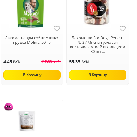
Лакомство для собак Утиная
Лакомство For Dogs Рецепт
грудка Molina, 50 гр
№ 27 Мясная узловая
косточка с уткой и кальцием
30 шт,...
4.45
419.00 BYN
55.33
BYN
BYN
В Корзину
В Корзину