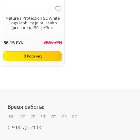
Nature's Protection SC White
Dogs Mobility Joint Health
(ягненок), 150 гр*3шт
36.15
39.00 BYN
BYN
В Корзину
Время работы:
ПН
ВТ
СР
ЧТ
ПТ
СБ
ВС
С 9:00 до 21:00