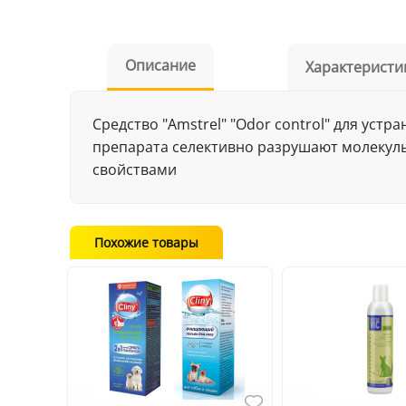
Описание
Характеристи
Средство "Amstrel" "Оdor control" для уст
препарата селективно разрушают молекул
свойствами
Похожие товары