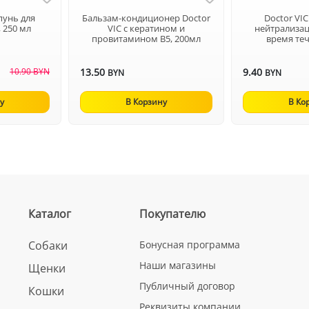
пунь для
Бальзам-кондиционер Doctor
Doctor VI
, 250 мл
VIC с кератином и
нейтрализац
провитамином В5, 200мл
время теч
10.90 BYN
13.50
9.40
BYN
BYN
у
В Корзину
В Ко
Каталог
Покупателю
Собаки
Бонусная программа
Наши магазины
Щенки
Публичный договор
Кошки
Реквизиты компании