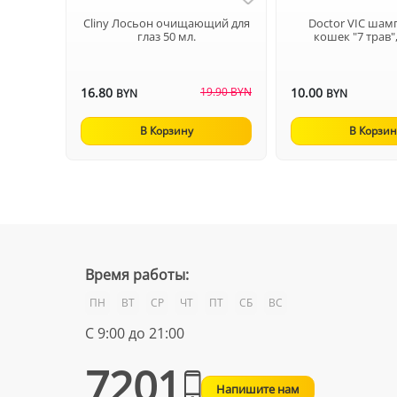
Cliny Лосьон очищающий для
Doctor VIC шам
глаз 50 мл.
кошек "7 трав"
16.80
19.90 BYN
10.00
BYN
BYN
В Корзину
В Корзин
Время работы:
ПН
ВТ
СР
ЧТ
ПТ
СБ
ВС
С 9:00 до 21:00
7201
Напишите нам