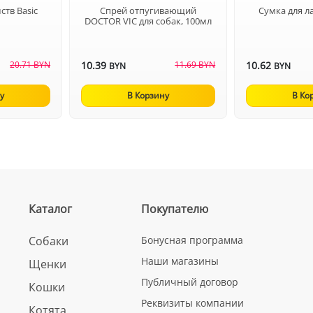
ств Basic
Спрей отпугивающий
Сумка для л
DOCTOR VIC для собак, 100мл
20.71 BYN
10.39
11.69 BYN
10.62
BYN
BYN
у
В Корзину
В Ко
Каталог
Покупателю
Собаки
Бонусная программа
Наши магазины
Щенки
Публичный договор
Кошки
Реквизиты компании
Котята