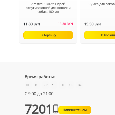
Amstrel "ТАБУ" Спрей
Сумка для лаком
отпугивающий для кошек и
собак, 100 мл
11.80
13.30 BYN
15.50
BYN
BYN
В Корзину
В Корзин
Время работы:
ПН
ВТ
СР
ЧТ
ПТ
СБ
ВС
С 9:00 до 21:00
7201
Напишите нам