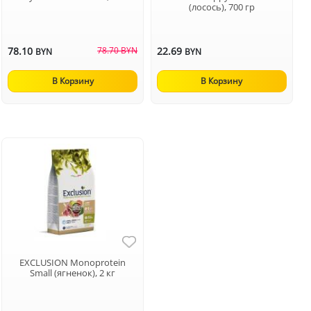
(лосось), 700 гр
78.10
78.70 BYN
22.69
BYN
BYN
В Корзину
В Корзину
EXCLUSION Monoprotein
Small (ягненок), 2 кг