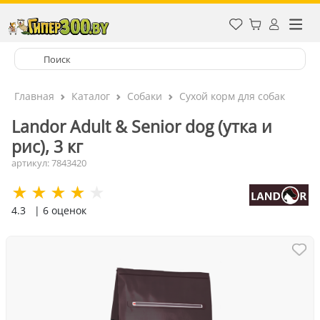
Главная
Каталог
Собаки
Сухой корм для собак
Landor Adult & Senior dog (утка и
рис), 3 кг
артикул: 7843420
4.3
| 6 оценок