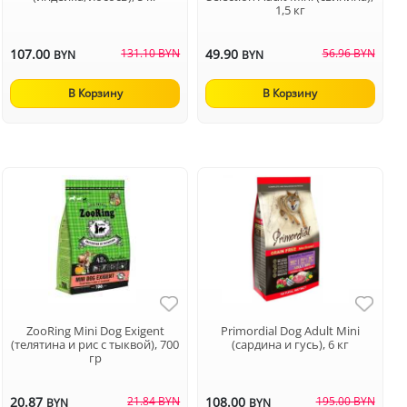
1,5 кг
107.00
131.10 BYN
49.90
56.96 BYN
BYN
BYN
В Корзину
В Корзину
ZooRing Mini Dog Exigent
Primordial Dog Adult Mini
(телятина и рис с тыквой), 700
(сардина и гусь), 6 кг
гр
20.87
21.84 BYN
108.00
195.00 BYN
BYN
BYN