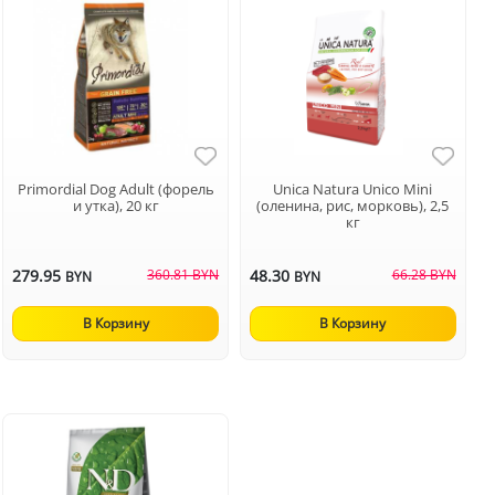
Primordial Dog Adult (форель
Unica Natura Unico Mini
и утка), 20 кг
(оленина, рис, морковь), 2,5
кг
279.95
360.81 BYN
48.30
66.28 BYN
BYN
BYN
В Корзину
В Корзину