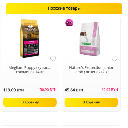
Похожие товары
Meglium Puppy (курица,
Nature's Protection Junior
говядина), 14 кг
Lamb ( ягненок),2 кг
119.00
150.90 BYN
45.64
60.65 BYN
BYN
BYN
В Корзину
В Корзину