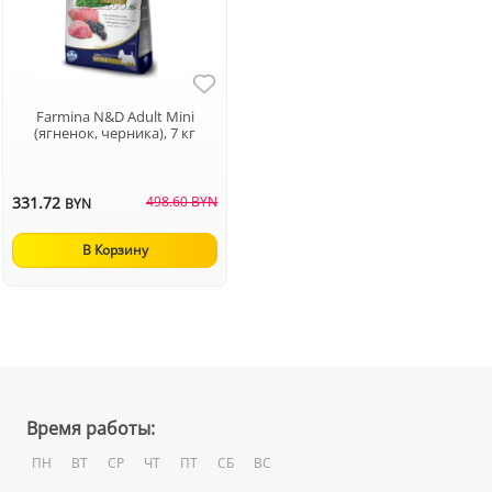
Farmina N&D Adult Mini
(ягненок, черника), 7 кг
331.72
498.60 BYN
BYN
В Корзину
Время работы:
ПН
ВТ
СР
ЧТ
ПТ
СБ
ВС