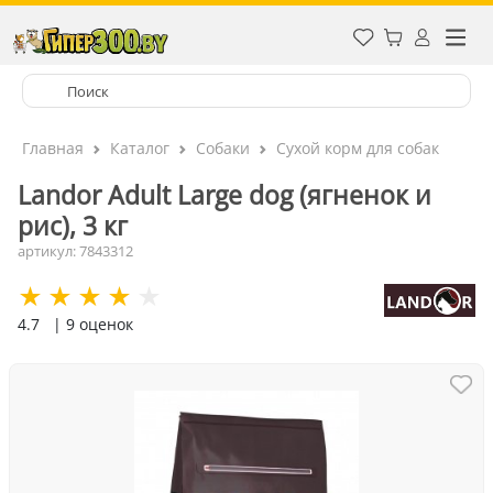
Главная
Каталог
Собаки
Сухой корм для собак
Landor Adult Large dog (ягненок и
рис), 3 кг
артикул: 7843312
4.7
| 9 оценок