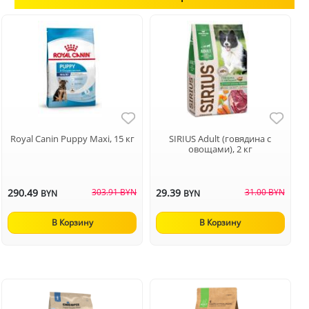
Royal Canin Puppy Maxi, 15 кг
SIRIUS Adult (говядина с
овощами), 2 кг
290.49
303.91 BYN
29.39
31.00 BYN
BYN
BYN
В Корзину
В Корзину