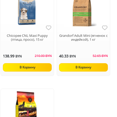
Chicopee CNL Maxi Puppy
Grandorf Adult Mini (ягненок с
(птица, просо), 15 кг
индейкой), 1 кг
138.99
210.00 BYN
40.33
52.65 BYN
BYN
BYN
В Корзину
В Корзину