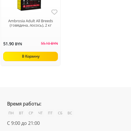
Ambrosia Adult All Breeds
(говядина, лосось), 2 кг
51.90
55.10 BYN
BYN
В Корзину
Время работы:
ПН
ВТ
СР
ЧТ
ПТ
СБ
ВС
С 9:00 до 21:00