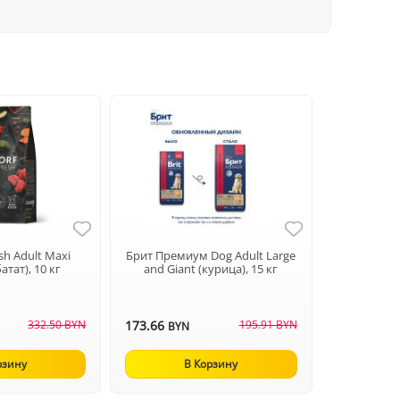
sh Adult Maxi
Брит Премиум Dog Adult Large
атат), 10 кг
and Giant (курица), 15 кг
332.50 BYN
173.66
195.91 BYN
BYN
рзину
В Корзину