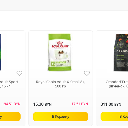
Adult Sport
Royal Canin Adult X-Small 8+,
Grandorf Fre
 15 кг
500 гр
(ягнёнок, б
194.51 BYN
15.30
17.51 BYN
311.00
BYN
BYN
у
В Корзину
В Ко