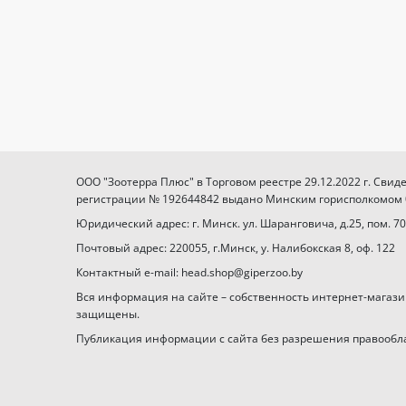
ООО "Зоотерра Плюс" в Торговом реестре 29.12.2022 г. Свид
регистрации № 192644842 выдано Минским горисполкомом 03
Юридический адрес: г. Минск. ул. Шаранговича, д.25, пом. 70
Почтовый адрес: 220055, г.Минск, у. Налибокская 8, оф. 122
Контактный e-mail: head.shop@giperzoo.by
Вся информация на сайте – собственность интернет-магази
защищены.
Публикация информации с сайта без разрешения правообл