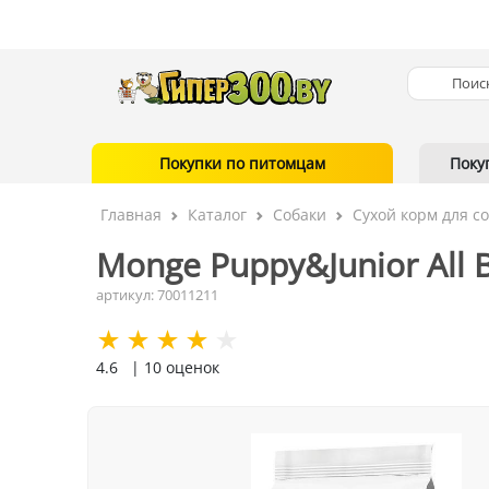
Покупки по питомцам
Поку
Главная
Каталог
Собаки
Сухой корм для с
Monge Puppy&Junior All B
артикул: 70011211
4.6
| 10 оценок