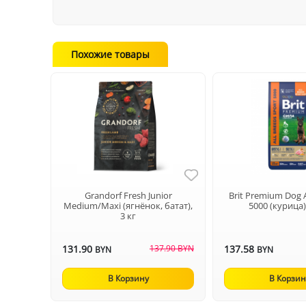
Похожие товары
Grandorf Fresh Junior
Brit Premium Dog 
Medium/Maxi (ягнёнок, батат),
5000 (курица),
3 кг
131.90
137.90 BYN
137.58
BYN
BYN
В Корзину
В Корзин