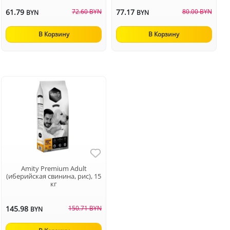
61.79
72.60 BYN
77.17
80.00 BYN
BYN
BYN
В Корзину
В Корзину
Amity Premium Adult
(иберийская свинина, рис), 15
кг
145.98
150.71 BYN
BYN