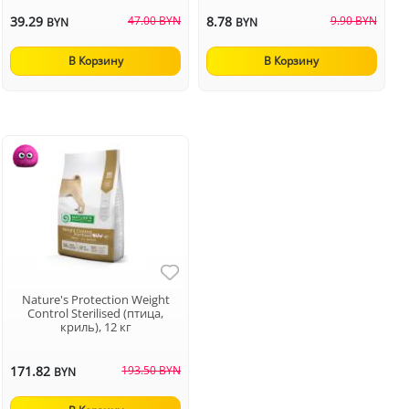
39.29
47.00 BYN
8.78
9.90 BYN
BYN
BYN
В Корзину
В Корзину
Nature's Protection Weight
Control Sterilised (птица,
криль), 12 кг
171.82
193.50 BYN
BYN