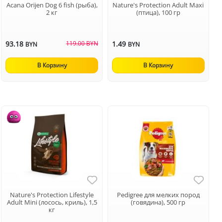
Acana Orijen Dog 6 fish (рыба),
Nature's Protection Adult Maxi
2 кг
(птица), 100 гр
93.18
119.00 BYN
1.49
BYN
BYN
В Корзину
В Корзину
Nature's Protection Lifestyle
Pedigree для мелких пород
Adult Mini (лосось, криль), 1,5
(говядина), 500 гр
кг