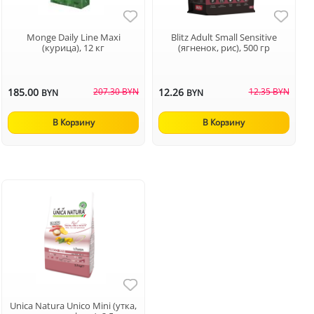
Monge Daily Line Maxi
Blitz Adult Small Sensitive
(курица), 12 кг
(ягненок, рис), 500 гр
185.00
207.30 BYN
12.26
12.35 BYN
BYN
BYN
В Корзину
В Корзину
Unica Natura Unico Mini (утка,