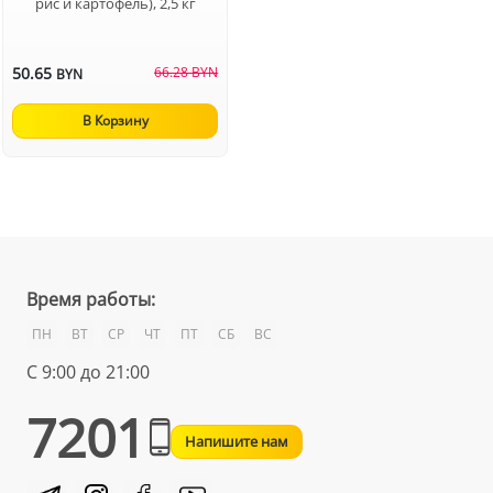
рис и картофель), 2,5 кг
50.65
66.28 BYN
BYN
В Корзину
Время работы:
ПН
ВТ
СР
ЧТ
ПТ
СБ
ВС
С 9:00 до 21:00
7201
Напишите нам