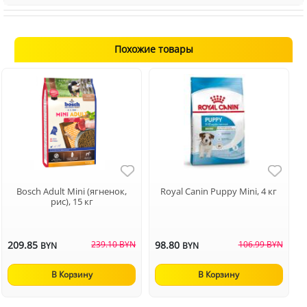
Похожие товары
Bosch Adult Mini (ягненок,
Royal Canin Puppy Mini, 4 кг
рис), 15 кг
209.85
239.10 BYN
98.80
106.99 BYN
BYN
BYN
В Корзину
В Корзину