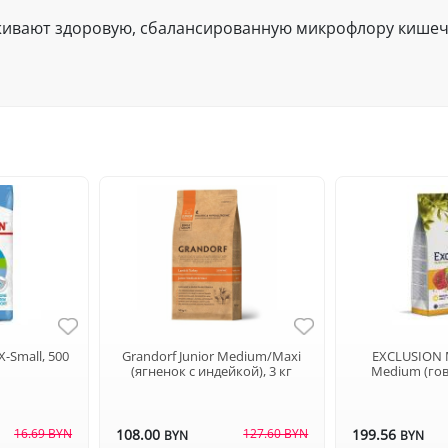
ивают здоровую, сбалансированную микрофлору кишеч
X-Small, 500
Grandorf Junior Medium/Maxi
EXCLUSION 
(ягненок с индейкой), 3 кг
Medium (гов
16.69 BYN
108.00
127.60 BYN
199.56
BYN
BYN