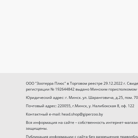
ООО "Зоотерра Плюс" в Торговом реестре 29.12.2022 г. Свид
регистрации № 192644842 выдано Минским горисполкомом 03
Юридический адрес: г. Минск. ул. Шаранговича, д.25, пом. 70
Почтовый адрес: 220055, г.Минск, у. Налибокская 8, оф. 122
Контактный e-mail: head.shop@giperzoo.by
Вся информация на сайте – собственность интернет-магази
защищены.
Публикация информации с сайта без разрешения правообл