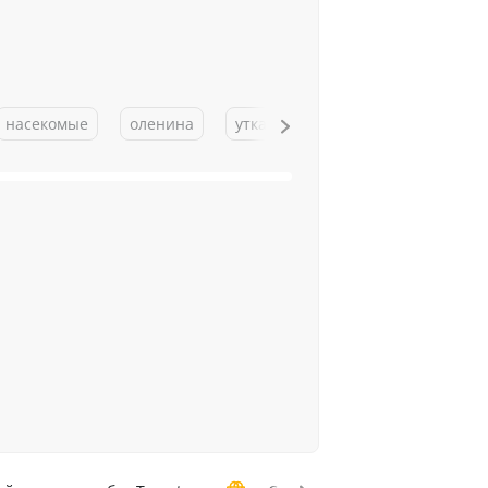
насекомые
оленина
утка
ягненок