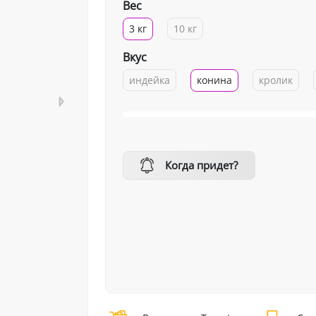
Вес
3 кг
10 кг
Вкус
индейка
конина
кролик
Когда придет?