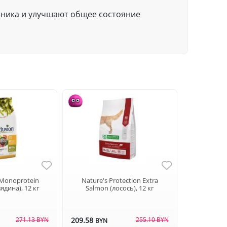
ника и улучшают общее состояние
Monoprotein
Nature's Protection Extra
ядина), 12 кг
Salmon (лосось), 12 кг
271.13 BYN
209.58
255.10 BYN
BYN