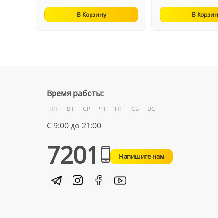
В Корзину
В Корзин
Время работы:
ПН
ВТ
СР
ЧТ
ПТ
СБ
ВС
С 9:00 до 21:00
7201
Напишите нам