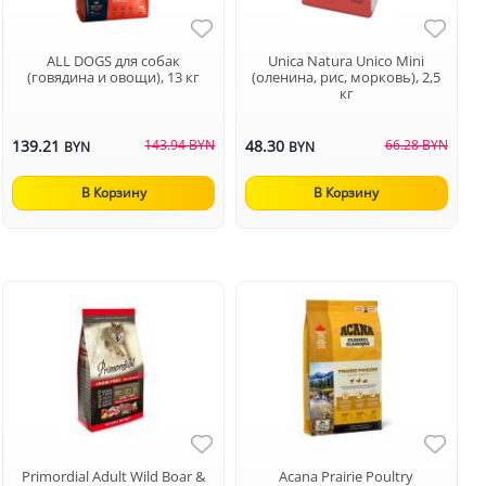
ALL DOGS для собак
Unica Natura Unico Mini
(говядина и овощи), 13 кг
(оленина, рис, морковь), 2,5
кг
139.21
143.94 BYN
48.30
66.28 BYN
BYN
BYN
В Корзину
В Корзину
Primordial Adult Wild Boar &
Acana Prairie Poultry