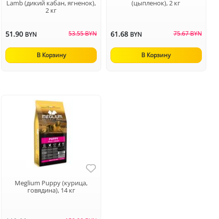
Lamb (дикий кабан, ягненок),
(цыпленок), 2 кг
2 кг
51.90
53.55 BYN
61.68
75.67 BYN
BYN
BYN
В Корзину
В Корзину
Meglium Puppy (курица,
говядина), 14 кг