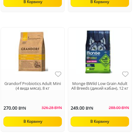
В Корзину
В Корзину
Grandorf Probiotics Adult Mini
Monge BWild Low Grain Adult
(4 вида мяса), 8 кг
All Breeds (дикий кабан), 12 кг
270.00
326.28 BYN
249.00
288.00 BYN
BYN
BYN
В Корзину
В Корзину