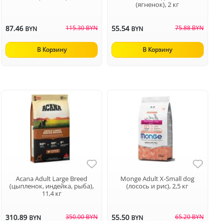
(ягненок), 2 кг
87.46
115.30 BYN
55.54
75.88 BYN
BYN
BYN
В Корзину
В Корзину
Acana Adult Large Breed
Monge Adult X-Small dog
(цыпленок, индейка, рыба),
(лосось и рис), 2,5 кг
11,4 кг
310.89
350.00 BYN
55.50
65.20 BYN
BYN
BYN