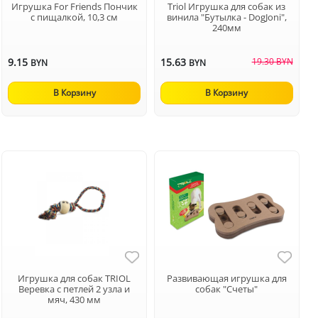
Игрушка For Friends Пончик
Triol Игрушка для собак из
с пищалкой, 10,3 см
винила "Бутылка - DogJoni",
240мм
9.15
15.63
19.30 BYN
BYN
BYN
В Корзину
В Корзину
Игрушка для собак TRIOL
Развивающая игрушка для
Веревка с петлей 2 узла и
собак "Счеты"
мяч, 430 мм