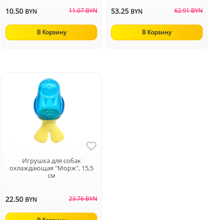
10.50
11.07 BYN
53.25
62.91 BYN
BYN
BYN
В Корзину
В Корзину
Игрушка для собак
охлаждающая "Морж", 15,5
см
22.50
23.76 BYN
BYN