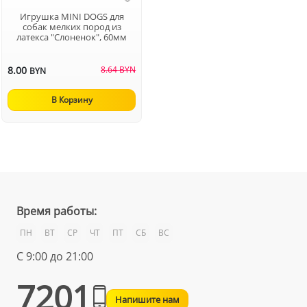
Игрушка MINI DOGS для
собак мелких пород из
латекса "Слоненок", 60мм
8.00
8.64 BYN
BYN
В Корзину
Время работы:
ПН
ВТ
СР
ЧТ
ПТ
СБ
ВС
С 9:00 до 21:00
7201
Напишите нам