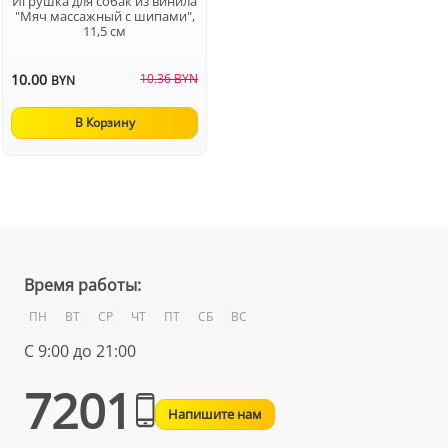
Игрушка для собак из винила
"Мяч массажный с шипами",
11,5 см
10.00
10.36 BYN
BYN
В Корзину
Время работы:
ПН
ВТ
СР
ЧТ
ПТ
СБ
ВС
С 9:00 до 21:00
7201
Напишите нам