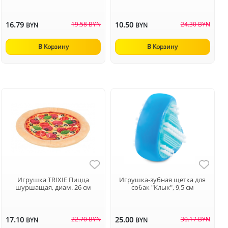
16.79
19.58 BYN
10.50
24.30 BYN
BYN
BYN
В Корзину
В Корзину
Игрушка TRIXIE Пицца
Игрушка-зубная щетка для
шуршащая, диам. 26 см
собак "Клык", 9,5 см
17.10
22.70 BYN
25.00
30.17 BYN
BYN
BYN