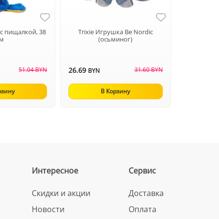
 с пищалкой, 38
Trixie Игрушка Be Nordic
см
(осьминог)
51.04 BYN
26.69
31.60 BYN
BYN
рзину
В Корзину
Интересное
Сервис
Скидки и акции
Доставка
Новости
Оплата