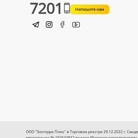
7201
Напишите нам
ООО "Зоотерра Плюс" в Торговом реестре 29.12.2022 г. Свид
регистрации № 192644842 выдано Минским горисполкомом 03