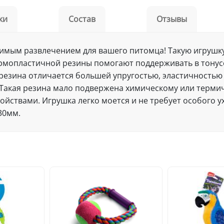
ки
Состав
Отзывы
бимым развлечением для вашего питомца! Такую игрушку 
термопластичной резины помогают поддерживать в тону
езина отличается большей упругостью, эластичностью 
акая резина мало подвержена химическому или термиче
ойствами. Игрушка легко моется и не требует особого у
30мм.