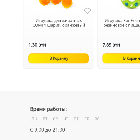
Игрушка для животных
Игрушка For Frie
COMFY шарик, оранжевый
резиновое с пищал
1.30
7.85
BYN
BYN
В Корзину
В Корзин
Время работы:
ПН
ВТ
СР
ЧТ
ПТ
СБ
ВС
С 9:00 до 21:00