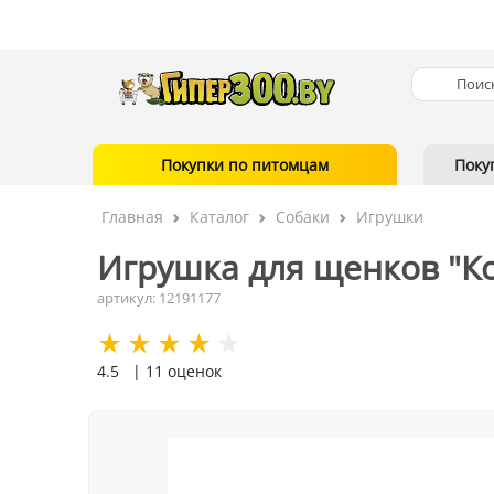
Покупки по питомцам
Поку
Главная
Каталог
Собаки
Игрушки
Игрушка для щенков "Кос
артикул: 12191177
4.5
| 11 оценок