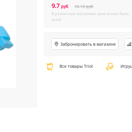
9.7
руб
10.13
руб
В розничных магазинах цена может быть
иной
Забронировать в магазине
Все товары Triol
Игруш