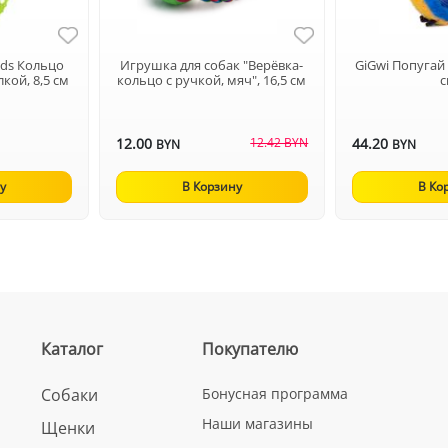
nds Кольцо
Игрушка для собак "Верёвка-
GiGwi Попугай
кой, 8,5 см
кольцо с ручкой, мяч", 16,5 см
12.00
12.42 BYN
44.20
BYN
BYN
у
В Корзину
В Ко
Каталог
Покупателю
Собаки
Бонусная программа
Наши магазины
Щенки