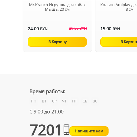
Mr.Kranch Игрушка для собак
Кольцо Аmiplay для
Мышь, 20 см
8 см
24.00
29.50 BYN
15.00
BYN
BYN
В Корзину
В Корзин
Время работы:
ПН
ВТ
СР
ЧТ
ПТ
СБ
ВС
С 9:00 до 21:00
7201
Напишите нам