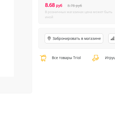
8.68
руб
8.78
руб
В розничных магазинах цена может быть
иной
Забронировать в магазине
Все товары Triol
Игруш