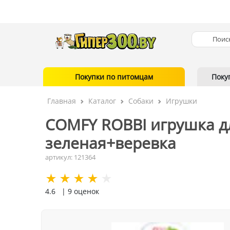
Покупки по питомцам
Поку
Главная
Каталог
Собаки
Игрушки
COMFY ROBBI игрушка дл
зеленая+веревка
артикул: 121364
4.6
| 9 оценок