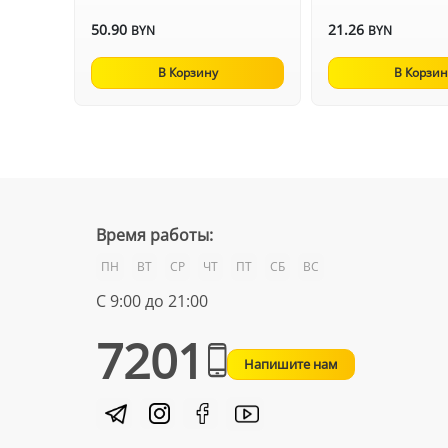
50.90
21.26
BYN
BYN
В Корзину
В Корзин
Время работы:
ПН
ВТ
СР
ЧТ
ПТ
СБ
ВС
С 9:00 до 21:00
7201
Напишите нам