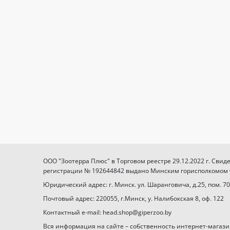
ООО "Зоотерра Плюс" в Торговом реестре 29.12.2022 г. Свид
регистрации № 192644842 выдано Минским горисполкомом 03
Юридический адрес: г. Минск. ул. Шаранговича, д.25, пом. 70
Почтовый адрес: 220055, г.Минск, у. Налибокская 8, оф. 122
Контактный e-mail: head.shop@giperzoo.by
Вся информация на сайте – собственность интернет-магази