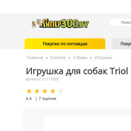
Покупки по питомцам
Поку
Главная
Каталог
Собаки
Игрушки
Игрушка для собак Triol 
артикул: 12111003
4.4
| 7 оценок