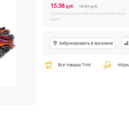
15.38
руб
18.89
руб
В розничных магазинах цена может быть
иной
Забронировать в магазине
Все товары Triol
Игруш