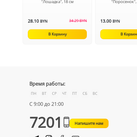
"Лошадка", 18 см
"Поросенок",
28.10
34.29 BYN
13.00
BYN
BYN
В Корзину
В Корзин
Время работы:
ПН
ВТ
СР
ЧТ
ПТ
СБ
ВС
С 9:00 до 21:00
7201
Напишите нам