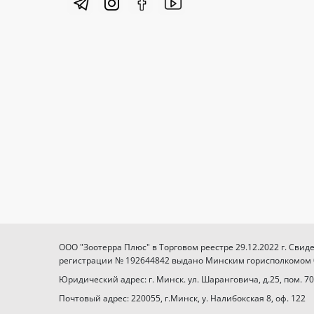
ООО "Зоотерра Плюс" в Торговом реестре 29.12.2022 г. Свид
регистрации № 192644842 выдано Минским горисполкомом 03
Юридический адрес: г. Минск. ул. Шаранговича, д.25, пом. 70
Почтовый адрес: 220055, г.Минск, у. Налибокская 8, оф. 122